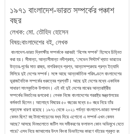
১৯৭১ বাংলাদেশ-ভারত সম্পর্কের পঞ্চাশ
বছর
লেখক:
মো. তৌহিদ হোসেন
বিষয়:
বাংলাদেশের বই
,
লেখক
বাংলাদেশ-ভারত দ্বিপক্ষীয় সম্পর্ককে বরাবরই ‘বিশেষ সম্পর্ক’ হিসেবে চিহ্নিত
করা হয়। সীমান্ত, আন্তসীমান্ত নদীপ্রবাহ, ‘সেভেন সিস্টার্স’খ্যাত ভারতের
উত্তর-পূর্বের সাত রাজ্য, নাগরিকত্ব প্রশ্ন, আন্তসম্প্রদায় প্রশ্ন ইত্যাদি
মিলিয়ে দুই দেশের সম্পর্ক। সঙ্গে আছে আন্তর্জাতিক পরিমণ্ডলে বাংলাদেশের
ভূরাজনৈতিক সম্পর্কের গুরুত্বের প্রশ্নটি। আছে দুই দেশের মধ্যে একাধিক
সাধারণ সাংস্কৃতিক উপাদান। এই বই দুই দেশের মাঝের আন্তরাষ্ট্রীয়
সম্পর্কের বিবর্তনের রূপরেখা। লেখক নিজে বাংলাদেশের পররাষ্ট্র মন্ত্রণালয়ের
কর্মকর্তা ছিলেন। আলোচ্য বিষয়ের ৫০ বছরের মধ্যে ৪০ বছর নিয়ে তাঁর
প্রত্যক্ষ ধারণা রয়েছে। ১৯৭১ থেকে ২০২১ পর্যন্ত বাংলাদেশ-ভারত সম্পর্ক
কেমন ছিল? বহু টানাপোড়েনের মধ্য দিয়ে এগোনো এ সম্পর্ক এখন কেমন
আছে? আসছে দিনগুলোতে জটিল সব সমীকরণের ফলাফল কোন অভিমুখে যেতে
পারে? এসব নিয়ে জাআলোর উৎস কিংবা ডিভাইসের কারণে বইয়ের প্রকৃত রং