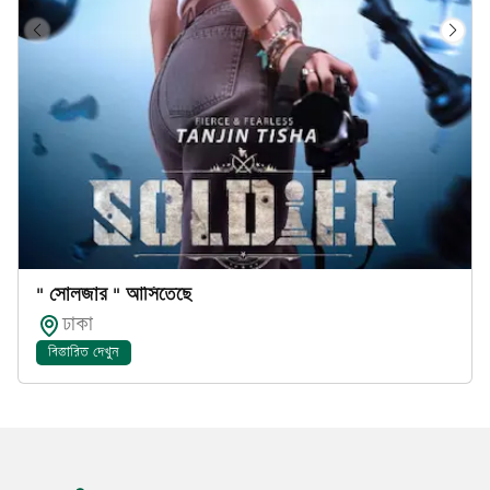
" সোলজার " আসিতেছে
ঢাকা
বিস্তারিত দেখুন