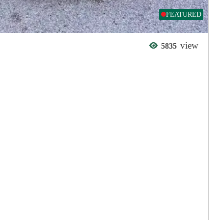
আপনার প্রয়োজন পোস্ট করুন
FEATURED
elmhurst
বিস্তারিত দেখুন
view
5835