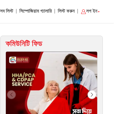
|
|
|
সব লিস্ট
সিম্পোজিয়াম গ্যালারি
লিস্ট করুন
লগ ইন
কমিউনিটি ফিড
Chaudri CPA
Dri
Jackson ...
বিস্তারিত দেখুন