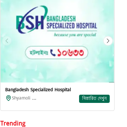
প
Bangladesh Specialized Hospital
Shyamoli ...
বিস্তারিত দেখুন
Trending