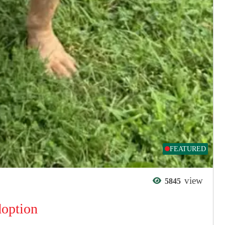
FEATURED
view
5845
doption