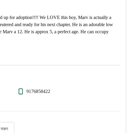
 for adoption!!!! We LOVE this boy, Marv is actually a
eutered and ready for his next chapter. He is an adorable low
ve Marv a 12. He is approx 5, a perfect age. He can occupy
9176858422
র করুন