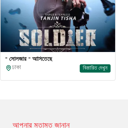
" সোলজার " আসিতেছে
ঢাকা
বিস্তারিত দেখুন
আপনার মতামত জানান