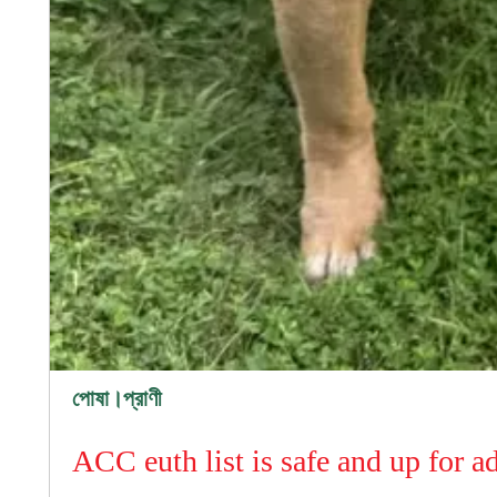
পোষা।প্রাণী
ACC euth list is safe and up for a