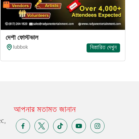
দেশী ফেস্টিভাল
lubbok
বিস্তারিত দেখুন
আপনার মতামত জানান
2C,