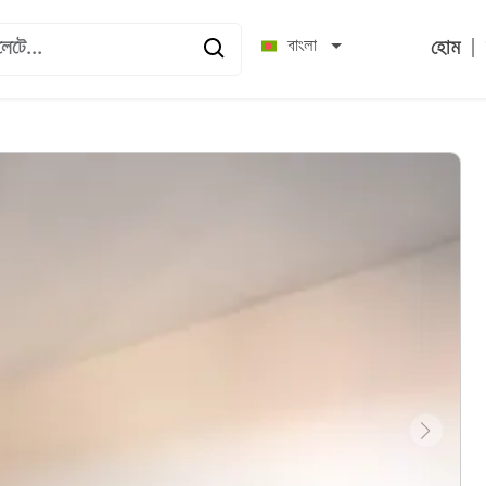
|
বাংলা
হোম