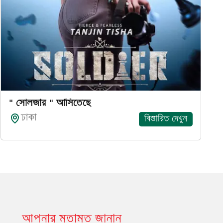
" সোলজার " আসিতেছে
ঢাকা
বিস্তারিত দেখুন
আপনার মতামত জানান