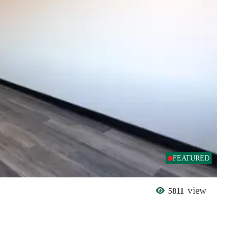
FEATURED
view
5811