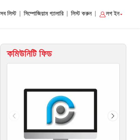
|
|
|
সব লিস্ট
সিম্পোজিয়াম গ্যালারি
লিস্ট করুন
লগ ইন
কমিউনিটি ফিড
ম্য