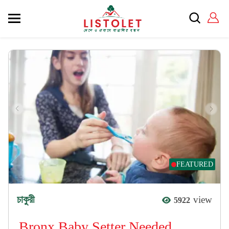
FEATURED
চাকুরী
view
5922
Bronx Baby Setter Needed