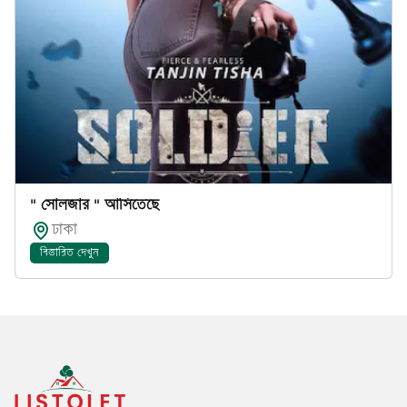
" সোলজার " আসিতেছে
ঢাকা
বিস্তারিত দেখুন