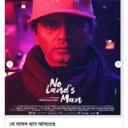
নো ল্যান্ডস ম্যান আসিতেছে