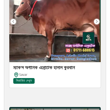
ম্যাক'স অর্গানিক এগ্রোটেক হালাল কুরবানি
Savar
বিস্তারিত দেখুন