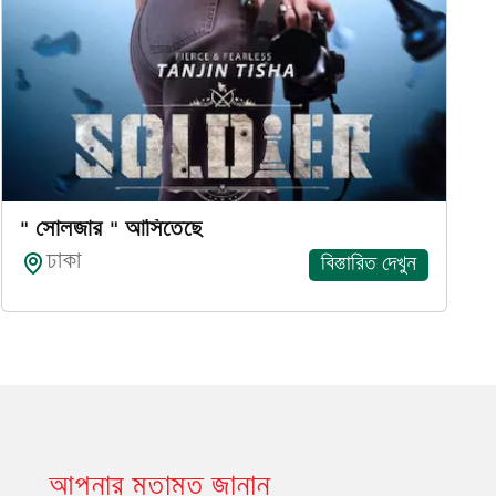
" সোলজার " আসিতেছে
ঢাকা
বিস্তারিত দেখুন
আপনার মতামত জানান