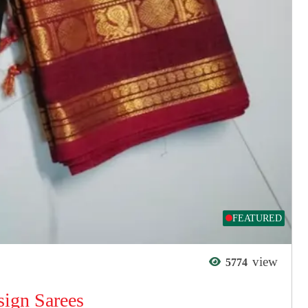
FEATURED
view
5774
sign Sarees