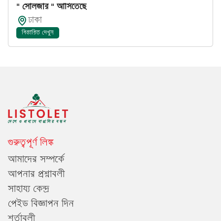
" সোলজার " আসিতেছে
ঢাকা
বিস্তারিত দেখুন
গুরুত্বপূর্ণ লিঙ্ক
আমাদের সম্পর্কে
আপনার প্রশ্নাবলী
সাহায্য কেন্দ্র
পেইড বিজ্ঞাপন দিন
শর্তাবলী