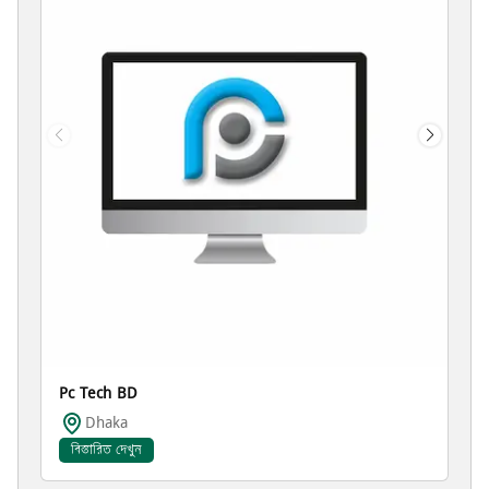
ম্যাক'স অর্গানিক এগ্রোটেক হা
Savar
বিস্তারিত দেখুন