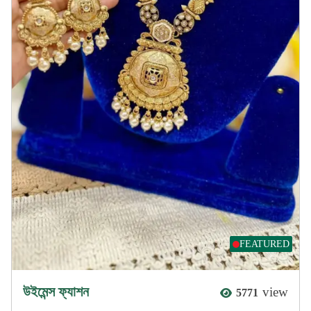
FEATURED
উইমেন্স ফ্যাশন
view
5771