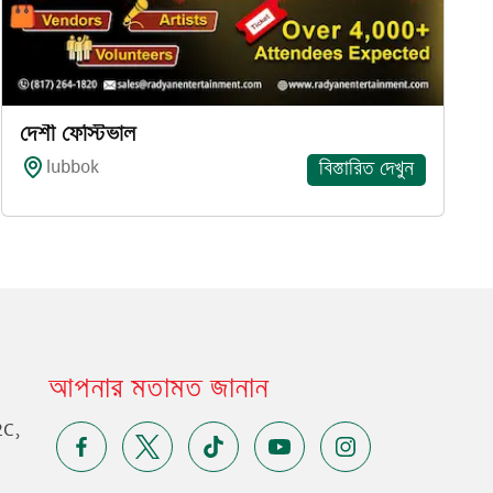
দেশী ফেস্টিভাল
lubbok
বিস্তারিত দেখুন
আপনার মতামত জানান
2C,