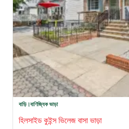
বাড়ি।বাণিজ্যিক ভাড়া
হিলসাইড কুইন্স ভিলেজ বাসা ভাড়া