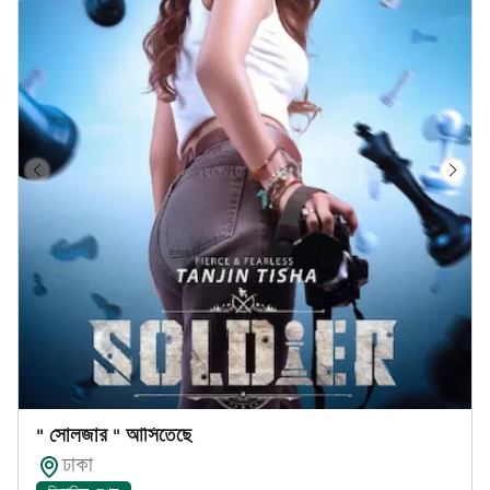
" সোলজার " আসিতেছে
ঢাকা