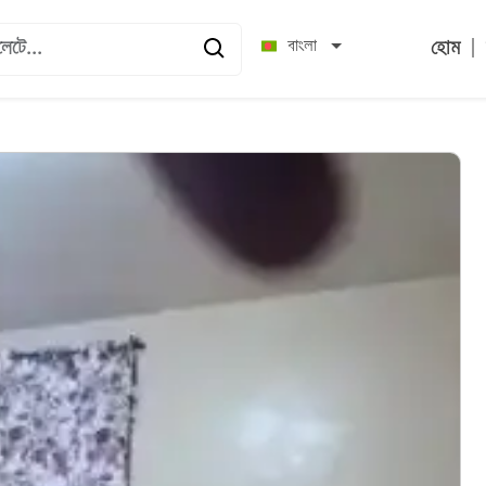
|
বাংলা
হোম