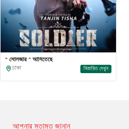
" সোলজার " আসিতেছে
ঢাকা
বিস্তারিত দেখুন
আপনার মতামত জানান