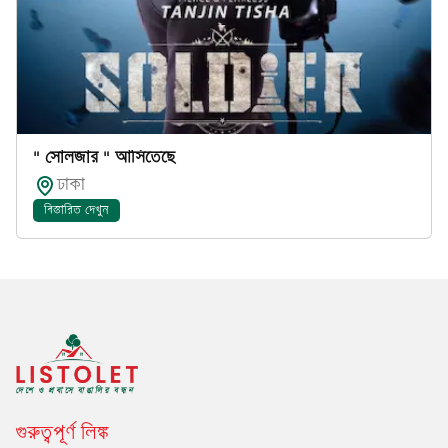
" সোলজার " আসিতেছে
ঢাকা
বিস্তারিত দেখুন
গুরুত্বপূর্ণ লিঙ্ক