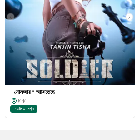
" সোলজার " আসিতেছে
ঢাকা
বিস্তারিত দেখুন