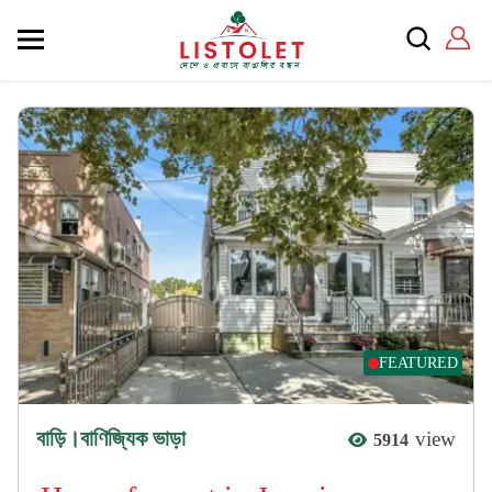
FEATURED
বাড়ি।বাণিজ্যিক ভাড়া
view
5914