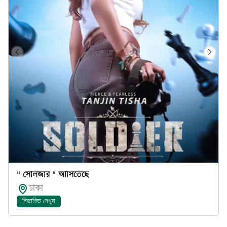
" সোলজার " আসিতেছে
ঢাকা
বিস্তারিত দেখুন