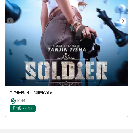
" সোলজার " আসিতেছে
ঢাকা
বিস্তারিত দেখুন