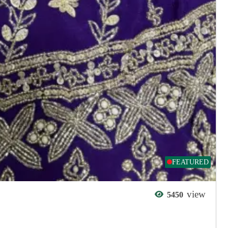
FEATURED
view
5450