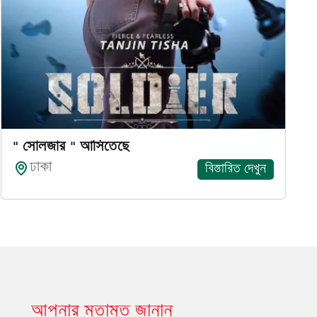
" সোলজার " আসিতেছে
ঢাকা
বিস্তারিত দেখুন
আপনার মতামত জানান