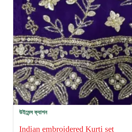
উইমেন্স ফ্যাশন
Indian embroidered Kurti set