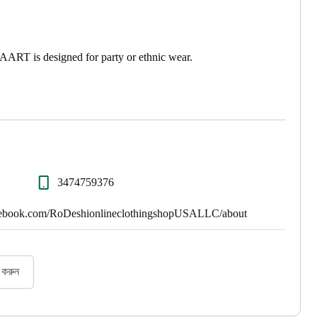
AART is designed for party or ethnic wear.
3474759376
cebook.com/RoDeshionlineclothingshopUSALLC/about
র করুন