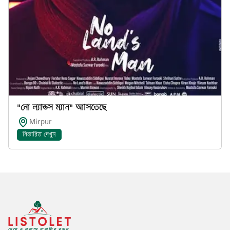
"নো ল্যান্ডস ম্যান" আসিতেছে
Mirpur
বিস্তারিত দেখুন