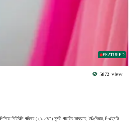
FEATURED
view
5872
্ষিত নিরিবিলি পরিবার (২৭-৫'৪") সুন্দরী পাত্রীর ডাক্তার, ইঞ্জিনিয়ার, পিএইচডি