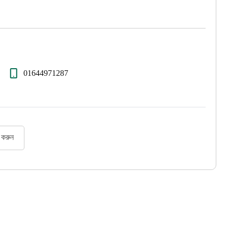
01644971287
র করুন