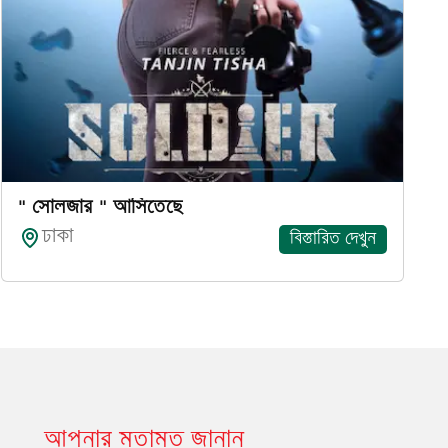
" সোলজার " আসিতেছে
ঢাকা
বিস্তারিত দেখুন
আপনার মতামত জানান