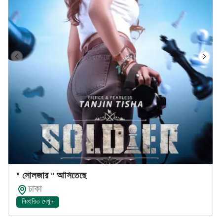
" সোলজার " আসিতেছে
ঢাকা
বিস্তারিত দেখুন