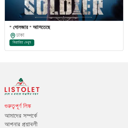
" সোলজার " আসিতেছে
ঢাকা
বিস্তারিত দেখুন
গুরুত্বপূর্ণ লিঙ্ক
আমাদের সম্পর্কে
আপনার প্রশ্নাবলী