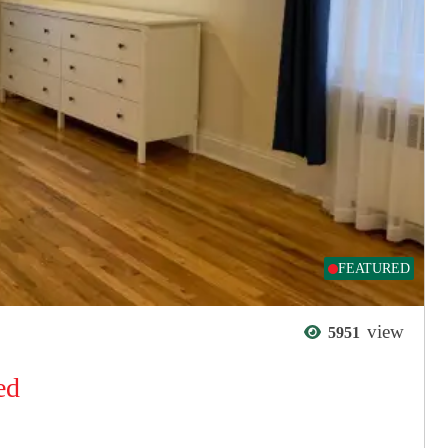
FEATURED
view
5951
ed