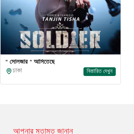
" সোলজার " আসিতেছে
ঢাকা
বিস্তারিত দেখুন
আপনার মতামত জানান