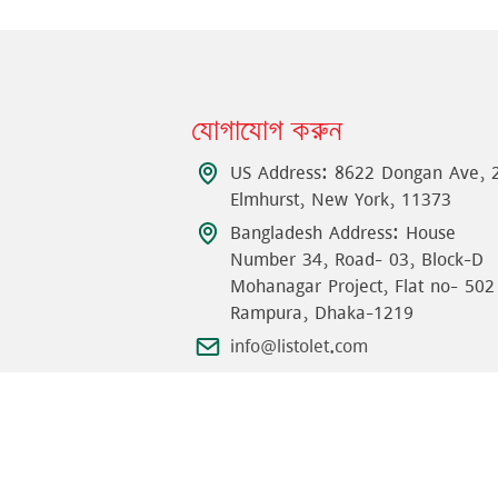
যোগাযোগ করুন
US Address: 8622 Dongan Ave, 
Elmhurst, New York, 11373
Bangladesh Address: House
Number 34, Road- 03, Block-D
Mohanagar Project, Flat no- 502
Rampura, Dhaka-1219
info@listolet.com
©
2026
Listolet
Incorporation
.
সমস্ত অধিকার সংরক্ষিত
.