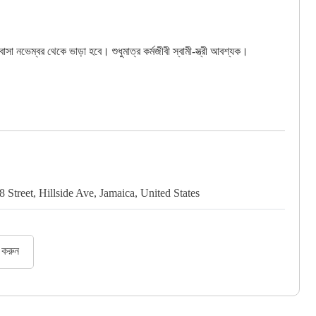
বাসা নভেম্বর থেকে ভাড়া হবে। শুধুমাত্র কর্মজীবী স্বামী-স্ত্রী আবশ্যক।
8 Street, Hillside Ave, Jamaica, United States
পাত্র পাত্রীর ফ্রি বিজ্ঞাপন দিন
র করুন
rampura
বিস্তারিত দেখুন