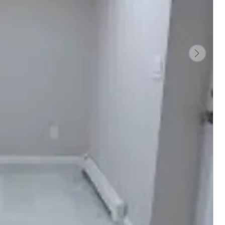
ম্যাক'স অর্গানিক এগ্রোটেক হালাল কুরবানি
Savar
বিস্তারিত দেখুন
িত দেখুন