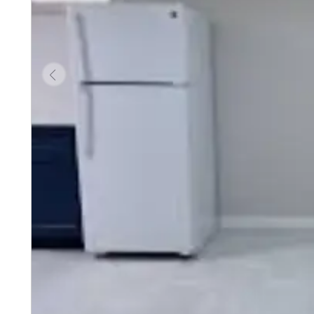
Pc Tech BD
Dhaka
বিস্তার