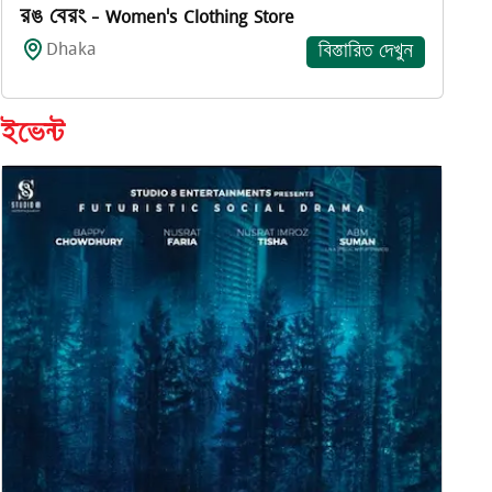
রঙ বেরং - Women's Clothing Store
Dhaka
বিস্তারিত দেখুন
ইভেন্ট
"