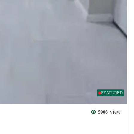
TECH
িত দেখুন
For an Accepted Qurbani – Choose Wisely
Savar
বিস্তারিত দেখুন
FEATURED
view
5906