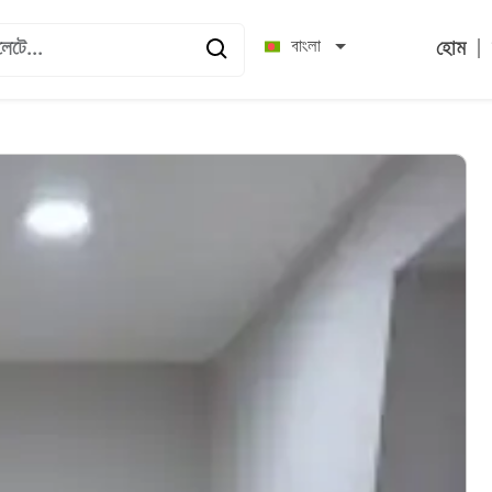
|
বাংলা
হোম