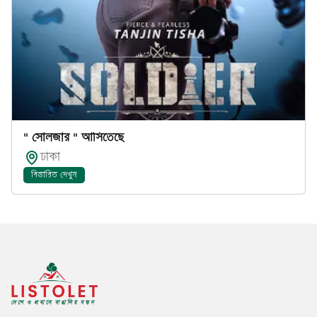
" সোলজার " আসিতেছে
ঢাকা
বিস্তারিত দেখুন