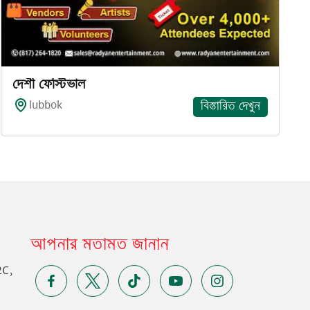
দেশী ফেস্টিভাল
lubbok
বিস্তারিত দেখুন
আপনার মতামত জানান
2C,