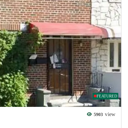
FEATURED
view
5903