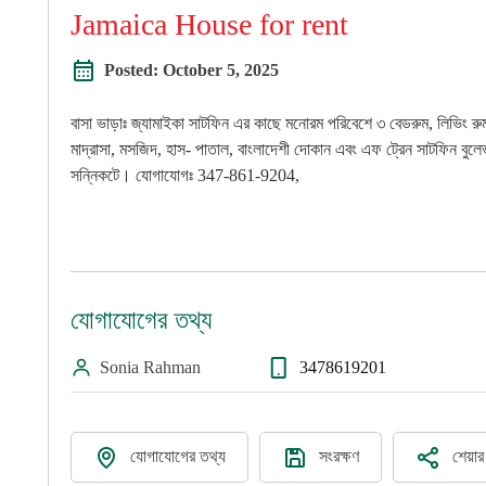
Jamaica House for rent
Posted:
October 5, 2025
ম্যাক'স অর্গানিক এগ্রোটেক হালাল কুরবা
বাসা ভাড়াঃ জ্যামাইকা সাটফিন এর কাছে মনোরম পরিবেশে ৩ বেডরুম, লিভিং রুম
Savar
বিস্তার
মাদ্রাসা, মসজিদ, হাস- পাতাল, বাংলাদেশী দোকান এবং এফ ট্রেন সাটফিন বুলে
সন্নিকটে। যোগাযোগঃ 347-861-9204,
বিস্তারিত দেখুন
যোগাযোগের তথ্য
Sonia Rahman
3478619201
যোগাযোগের তথ্য
সংরক্ষণ
শেয়া