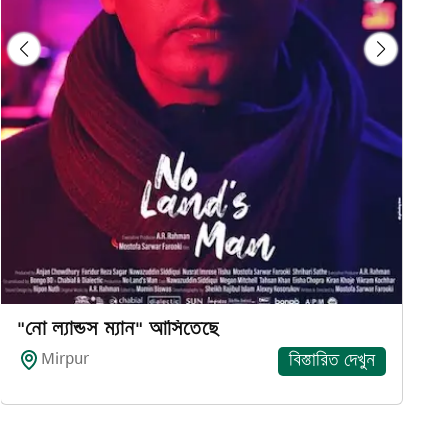
"নো ল্যান্ডস ম্যান" আসিতেছে
Mirpur
বিস্তারিত দেখুন