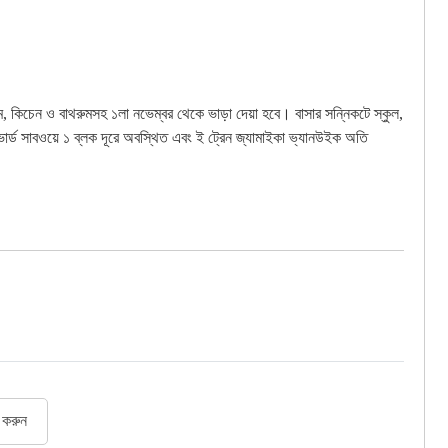
Dr. Md. Nadimul Hasan(Consultant,Oral and maxillo- ...
Dhaka
বিস্তারিত দেখুন
নি
, কিচেন ও বাথরুমসহ ১লা নভেম্বর থেকে ভাড়া দেয়া হবে। বাসার সন্নিকটে স্কুল,
িত দেখুন
ভার্ড সাবওয়ে ১ ব্লক দূরে অবস্থিত এবং ই ট্রেন জ্যামাইকা ভ্যানউইক অতি
র করুন