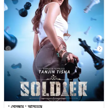
" সোলজার " আসিতেছে