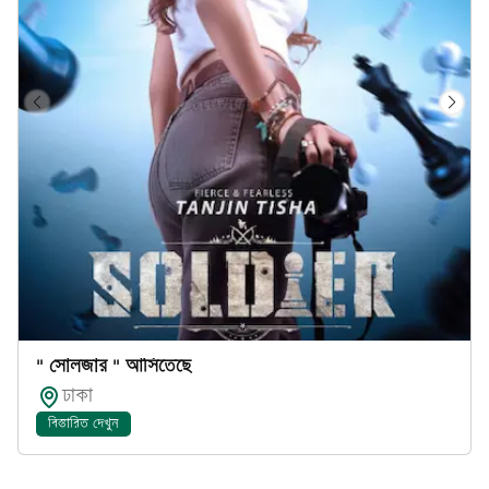
" সোলজার " আসিতেছে
ঢাকা
বিস্তারিত দেখুন