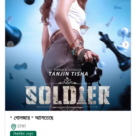
" সোলজার " আসিতেছে
ঢাকা
বিস্তারিত দেখুন