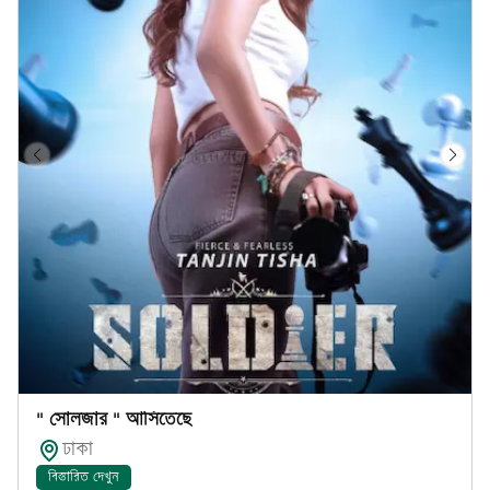
" সোলজার " আসিতেছে
ঢাকা
বিস্তারিত দেখুন