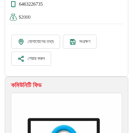
6463226735
$2000
যোগাযোগের তথ্য
সংরক্ষণ
শেয়ার করুন
কমিউনিটি ফিড