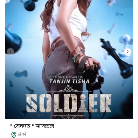
" সোলজার " আসিতেছে
ঢাকা