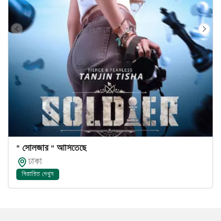
" সোলজার " আসিতেছে
ঢাকা
বিস্তারিত দেখুন