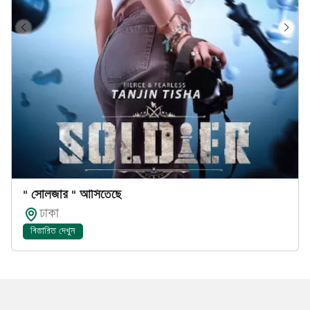
" সোলজার " আসিতেছে
ঢাকা
বিস্তারিত দেখুন