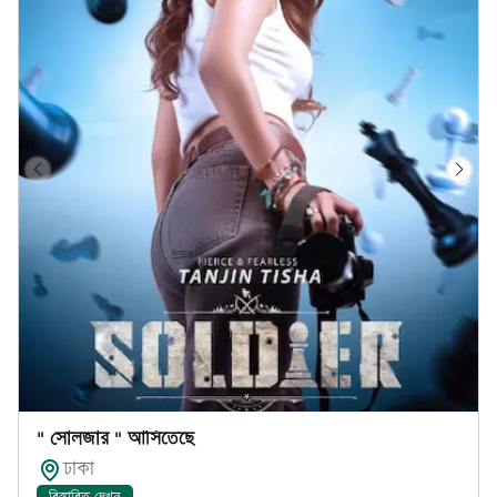
" সোলজার " আসিতেছে
ঢাকা