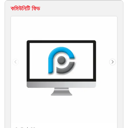
কমিউনিটি ফিড