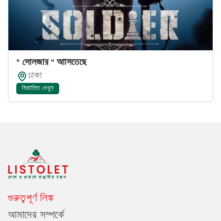
" সোলজার " আসিতেছে
ঢাকা
বিস্তারিত দেখুন
গুরুত্বপূর্ণ লিঙ্ক
আমাদের সম্পর্কে