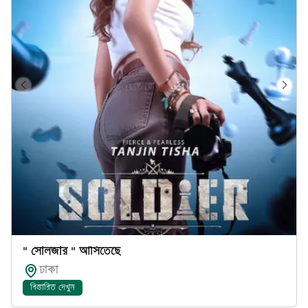
" সোলজার " আসিতেছে
ঢাকা
বিস্তারিত দেখুন