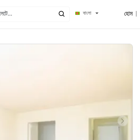
|
বাংলা
হোম