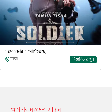
" সোলজার " আসিতেছে
ঢাকা
বিস্তারিত দেখুন
আপনার মতামত জানান