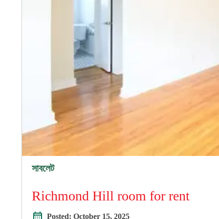
সাবলেট
Richmond Hill room for rent
Posted:
October 15, 2025