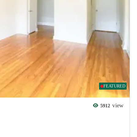
FEATURED
view
5912