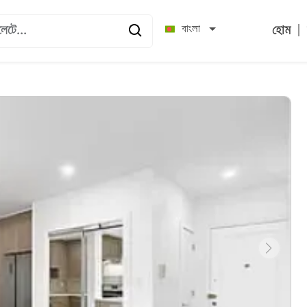
|
বাংলা
হোম