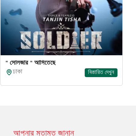
" সোলজার " আসিতেছে
ঢাকা
বিস্তারিত দেখুন
আপনার মতামত জানান