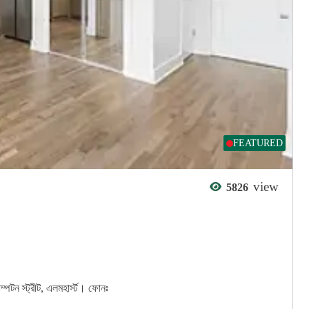
FEATURED
view
5826
ম্পটন স্ট্রীট, এলমহার্স্ট। ফোনঃ