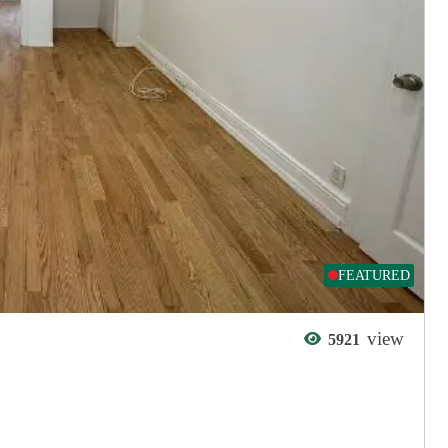
FEATURED
view
5921