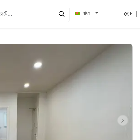
|
বাংলা
হোম