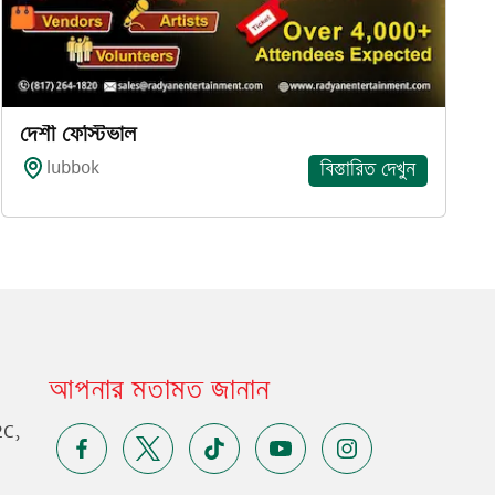
দেশী ফেস্টিভাল
lubbok
বিস্তারিত দেখুন
আপনার মতামত জানান
2C,