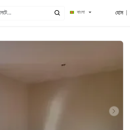
|
বাংলা
হোম