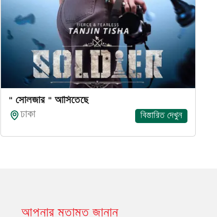
" সোলজার " আসিতেছে
ঢাকা
বিস্তারিত দেখুন
আপনার মতামত জানান