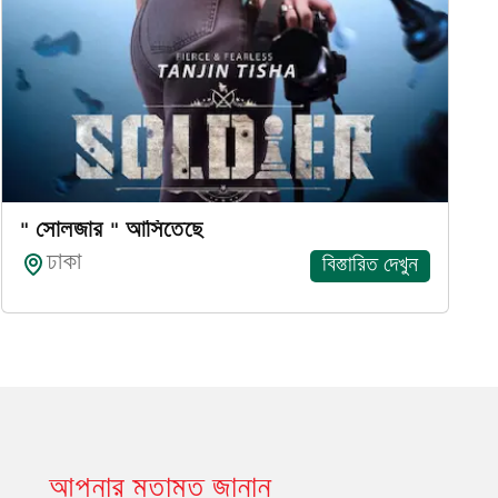
" সোলজার " আসিতেছে
ঢাকা
বিস্তারিত দেখুন
আপনার মতামত জানান