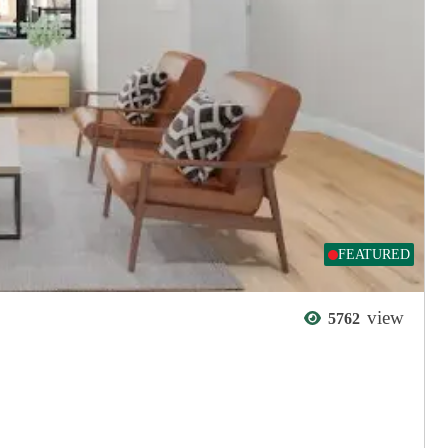
FEATURED
view
5762