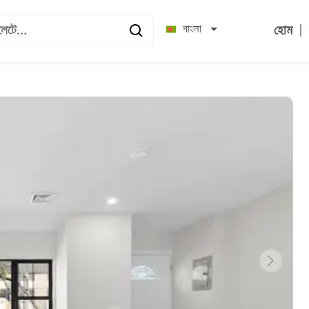
|
বাংলা
হোম