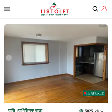
FEATURED
বাড়ি।বাণিজ্যিক ভাড়া
view
5825