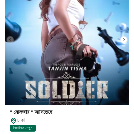
" সোলজার " আসিতেছে
ঢাকা
বিস্তারিত দেখুন