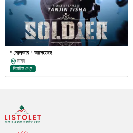
" সোলজার " আসিতেছে
ঢাকা
বিস্তারিত দেখুন