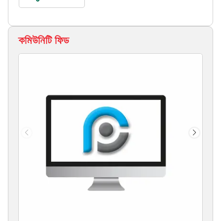
কমিউনিটি ফিড