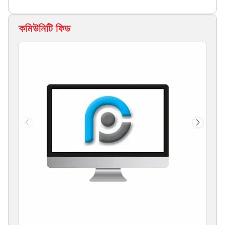
কমিউনিটি ফিড