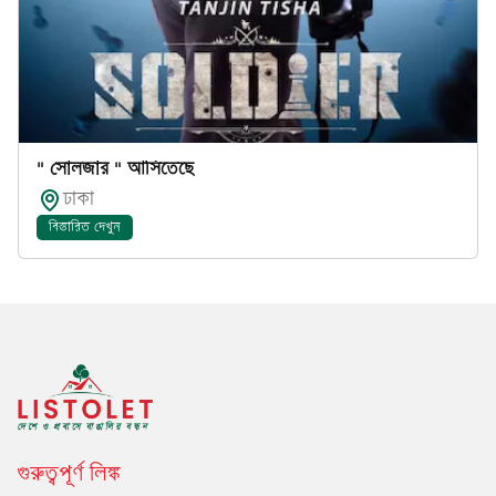
" সোলজার " আসিতেছে
ঢাকা
বিস্তারিত দেখুন
গুরুত্বপূর্ণ লিঙ্ক