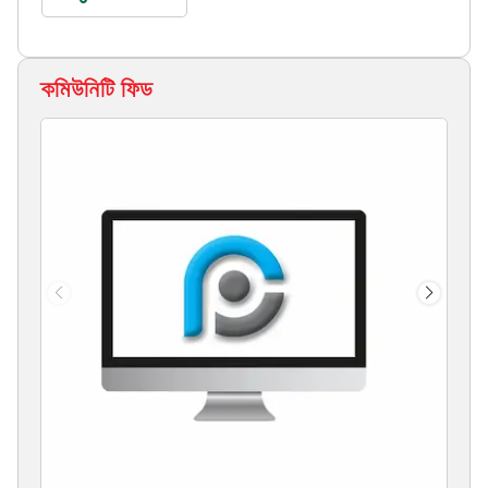
কমিউনিটি ফিড