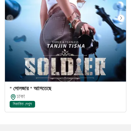
" সোলজার " আসিতেছে
ঢাকা
বিস্তারিত দেখুন