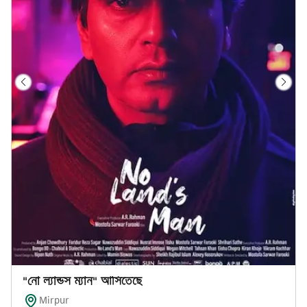
"নো ল্যান্ডস ম্যান" আসিতেছে
Mirpur